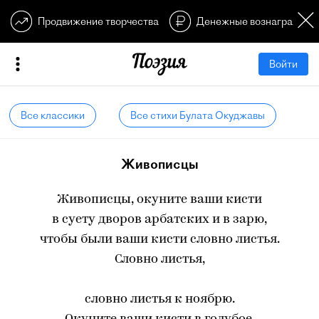
Продвижение творчества
Денежные вознагражден
Войти
Все классики
Все стихи Булата Окуджавы
Живописцы
Живописцы, окуните ваши кисти
в суету дворов арбатских и в зарю,
чтобы были ваши кисти словно листья.
Словно листья,
словно листья к ноябрю.