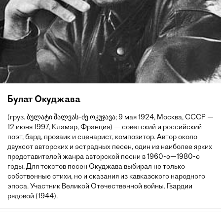
Булат Окуджава
(груз. ბულატი შალვას-ძე ოკუჯავა; 9 мая 1924, Москва, СССР —
12 июня 1997, Кламар, Франция) — советский и российский
поэт, бард, прозаик и сценарист, композитор. Автор около
двухсот авторских и эстрадных песен, один из наиболее ярких
представителей жанра авторской песни в 1960-е—1980-е
годы. Для текстов песен Окуджава выбирал не только
собственные стихи, но и сказания из кавказского народного
эпоса. Участник Великой Отечественной войны. Гвардии
рядовой (1944).