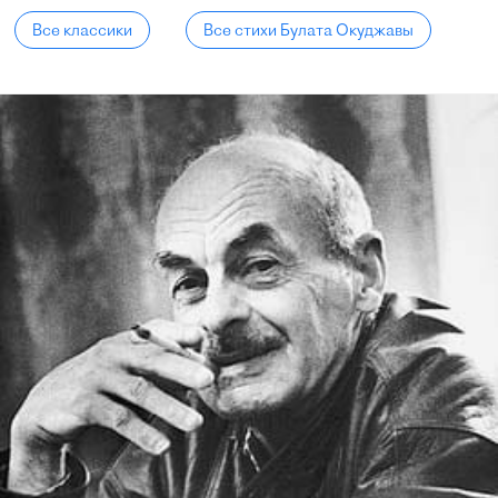
Все классики
Все стихи Булата Окуджавы