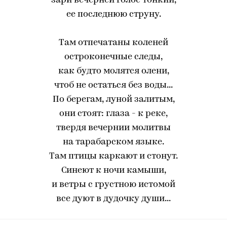
зари вечерней голос тонкий,
ее последнюю струну.
Там отпечатаны коленей
остроконечные следы,
как будто молятся олени,
чтоб не остаться без воды...
По берегам, луной залитым,
они стоят: глаза - к реке,
твердя вечернии молитвы
на тарабарском языке.
Там птицы каркают и стонут.
Синеют к ночи камыши,
и ветры с грустною истомой
все дуют в дудочку души...