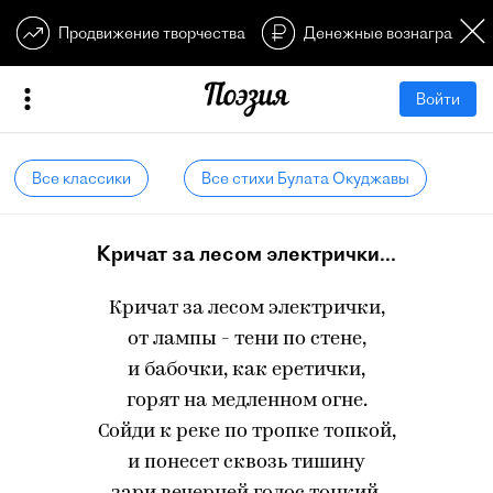
Продвижение творчества
Денежные вознагражден
Войти
Все классики
Все стихи Булата Окуджавы
Кричат за лесом электрички...
Кричат за лесом электрички,
от лампы - тени по стене,
и бабочки, как еретички,
горят на медленном огне.
Сойди к реке по тропке топкой,
и понесет сквозь тишину