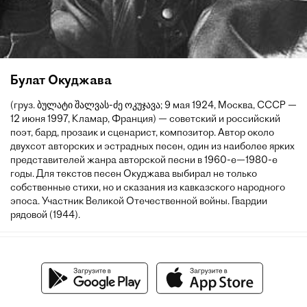
Булат Окуджава
(груз. ბულატი შალვას-ძე ოკუჯავა; 9 мая 1924, Москва, СССР —
12 июня 1997, Кламар, Франция) — советский и российский
поэт, бард, прозаик и сценарист, композитор. Автор около
двухсот авторских и эстрадных песен, один из наиболее ярких
представителей жанра авторской песни в 1960-е—1980-е
годы. Для текстов песен Окуджава выбирал не только
собственные стихи, но и сказания из кавказского народного
эпоса. Участник Великой Отечественной войны. Гвардии
рядовой (1944).