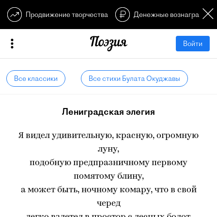
Продвижение творчества
Денежные вознагражден
Войти
Все классики
Все стихи Булата Окуджавы
Лениградская элегия
Я видел удивительную, красную, огромную
луну,
подобную предпразничному первому
помятому блину,
а может быть, ночному комару, что в свой
черед