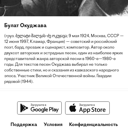
Булат Окуджава
(груз. ბულატი შალვას-ძე ოკუჯავა; 9 мая 1924, Москва, СССР —
12 июня 1997, Кламар, Франция) — советский и российский
поэт, бард, прозаик и сценарист, композитор. Автор около
двухсот авторских и эстрадных песен, один из наиболее ярких
представителей жанра авторской песни в 1960-е—1980-е
годы. Для текстов песен Окуджава выбирал не только
собственные стихи, но и сказания из кавказского народного
эпоса. Участник Великой Отечественной войны. Гвардии
рядовой (1944).
Поддержка
Условия
Конфиденциальность