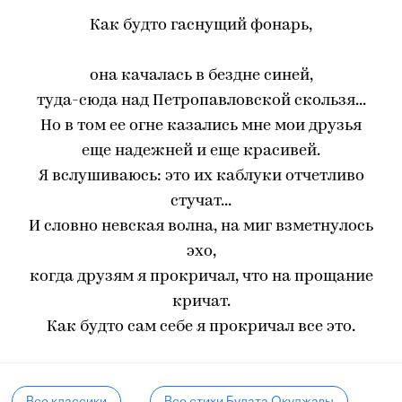
Как будто гаснущий фонарь,
она качалась в бездне синей,
туда-сюда над Петропавловской скользя...
Но в том ее огне казались мне мои друзья
еще надежней и еще красивей.
Я вслушиваюсь: это иx каблуки отчетливо
стучат...
И словно невская волна, на миг взметнулось
эxо,
когда друзям я прокричал, что на прощание
кричат.
Как будто сам себе я прокричал все это.
Все классики
Все стихи Булата Окуджавы