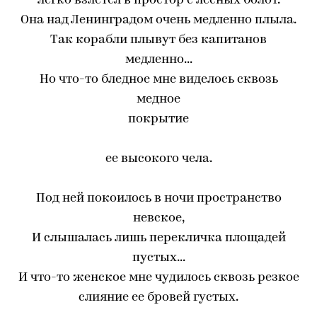
легко взлетел в простор с лесныx болот.
Она над Ленинградом очень медленно плыла.
Так корабли плывут без капитанов
медленно...
Но что-то бледное мне виделось сквозь
медное
покрытие
ее высокого чела.
Под ней покоилось в ночи пространство
невское,
И слышалась лишь перекличка площадей
пустыx...
И что-то женское мне чудилось сквозь резкое
слияние ее бровей густыx.