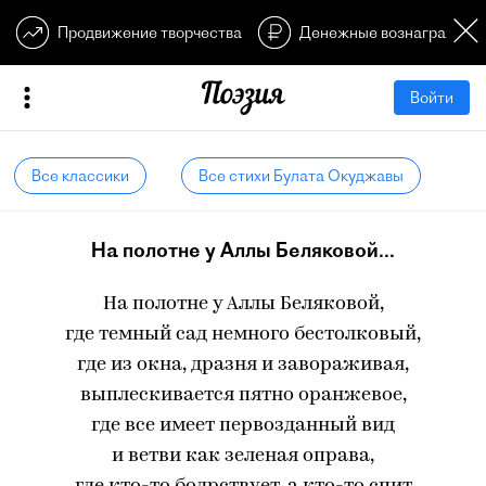
Продвижение творчества
Денежные вознагражден
Войти
Все классики
Все стихи Булата Окуджавы
На полотне у Аллы Беляковой...
На полотне у Аллы Беляковой,
где темный сад немного бестолковый,
где из окна, дразня и завораживая,
выплескивается пятно оранжевое,
где все имеет первозданный вид
и ветви как зеленая оправа,