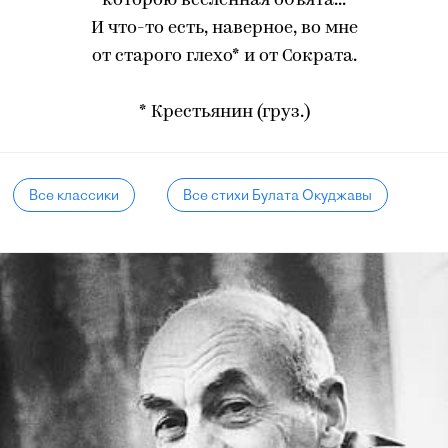
которою вселенная объята...
И что-то есть, наверное, во мне
от старого глехо* и от Сократа.
* Крестьянин (груз.)
Все классики
Все стихи Булата Окуджавы