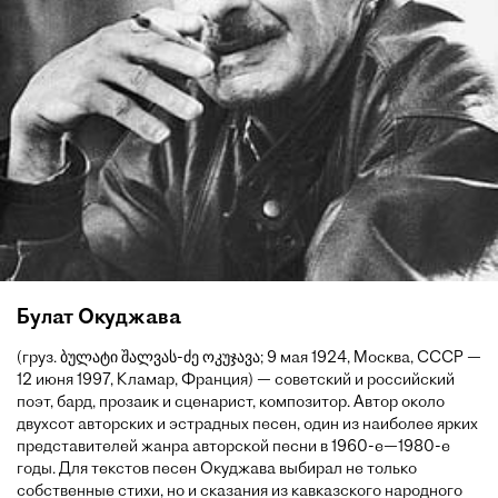
Булат Окуджава
(груз. ბულატი შალვას-ძე ოკუჯავა; 9 мая 1924, Москва, СССР —
12 июня 1997, Кламар, Франция) — советский и российский
поэт, бард, прозаик и сценарист, композитор. Автор около
двухсот авторских и эстрадных песен, один из наиболее ярких
представителей жанра авторской песни в 1960-е—1980-е
годы. Для текстов песен Окуджава выбирал не только
собственные стихи, но и сказания из кавказского народного