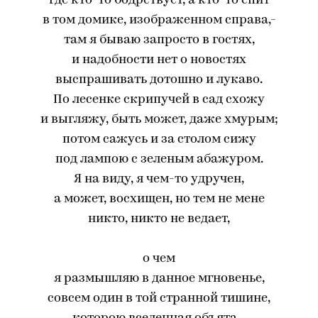
где кто-то бодрствует, а кто-то спит
в том домике, изображенном справа,-
там я бываю запросто в гостях,
и надобности нет о новостях
выспрашивать дотошно и лукаво.
По лесенке скрипучей в сад схожу
и выгляжу, быть может, даже хмурым;
потом сажусь и за столом сижу
под лампою с зеленым абажуром.
Я на виду, я чем-то удручен,
а может, восхищен, но тем не мене
никто, никто не ведает,
о чем
я размышляю в данное мгновенье,
совсем один в той странной тишине,