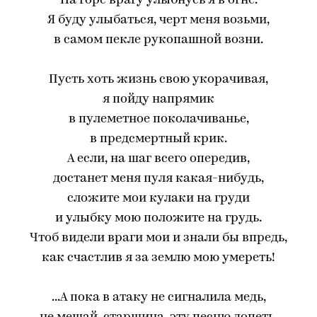
На горе врагу улыбнусь я в огне.
Я буду улыбаться, черт меня возьми,
в самом пекле рукопашной возни.
Пусть хоть жизнь свою укорачивая,
я пойду напрямик
в пулеметное поколачиванье,
в предсмертный крик.
А если, на шаг всего опередив,
достанет меня пуля какая-нибудь,
сложите мои кулаки на груди
и улыбку мою положите на грудь.
Чтоб видели враги мои и знали бы впредь,
как счастлив я за землю мою умереть!
...А пока в атаку не сигналила медь,