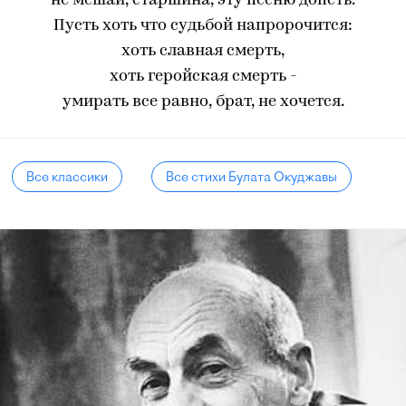
не мешай, старшина, эту песню допеть.
Пусть хоть что судьбой напророчится:
хоть славная смерть,
хоть геройская смерть -
умирать все равно, брат, не хочется.
Все классики
Все стихи Булата Окуджавы