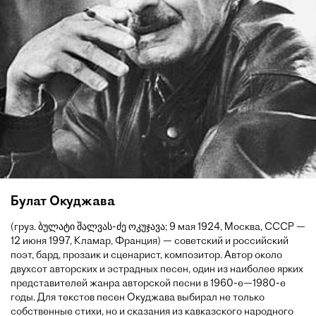
Булат Окуджава
(груз. ბულატი შალვას-ძე ოკუჯავა; 9 мая 1924, Москва, СССР —
12 июня 1997, Кламар, Франция) — советский и российский
поэт, бард, прозаик и сценарист, композитор. Автор около
двухсот авторских и эстрадных песен, один из наиболее ярких
представителей жанра авторской песни в 1960-е—1980-е
годы. Для текстов песен Окуджава выбирал не только
собственные стихи, но и сказания из кавказского народного