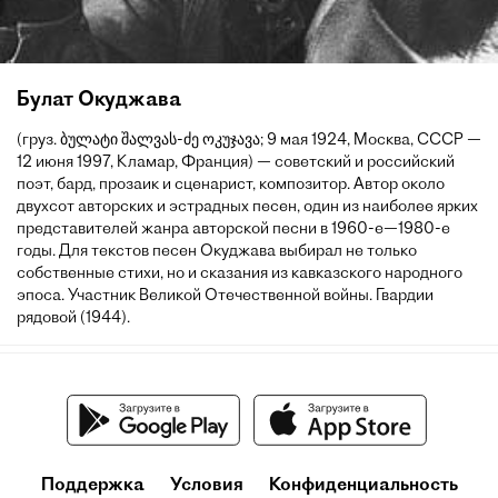
Булат Окуджава
(груз. ბულატი შალვას-ძე ოკუჯავა; 9 мая 1924, Москва, СССР —
12 июня 1997, Кламар, Франция) — советский и российский
поэт, бард, прозаик и сценарист, композитор. Автор около
двухсот авторских и эстрадных песен, один из наиболее ярких
представителей жанра авторской песни в 1960-е—1980-е
годы. Для текстов песен Окуджава выбирал не только
собственные стихи, но и сказания из кавказского народного
эпоса. Участник Великой Отечественной войны. Гвардии
рядовой (1944).
Поддержка
Условия
Конфиденциальность