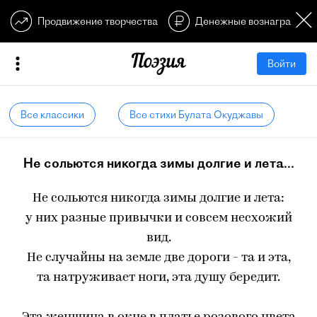
Продвижение творчества
Денежные вознагражден
Войти
Все классики
Все стихи Булата Окуджавы
Не сольются никогда зимы долгие и лета...
Не сольются никогда зимы долгие и лета:
у них разные привычки и совсем несхожий
вид.
Не случайны на земле две дороги - та и эта,
та натруживает ноги, эта душу бередит.