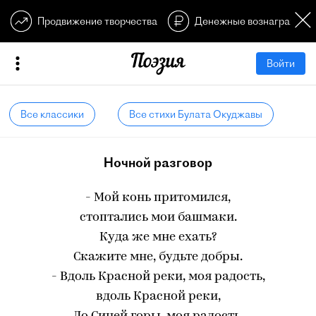
Продвижение творчества
Денежные вознагражден
Войти
Все классики
Все стихи Булата Окуджавы
Ночной разговор
- Мой конь притомился,
стоптались мои башмаки.
Куда же мне ехать?
Скажите мне, будьте добры.
- Вдоль Красной реки, моя радость,
вдоль Красной реки,