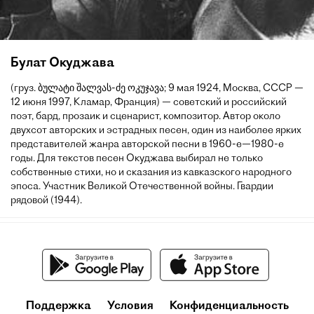
Булат Окуджава
(груз. ბულატი შალვას-ძე ოკუჯავა; 9 мая 1924, Москва, СССР —
12 июня 1997, Кламар, Франция) — советский и российский
поэт, бард, прозаик и сценарист, композитор. Автор около
двухсот авторских и эстрадных песен, один из наиболее ярких
представителей жанра авторской песни в 1960-е—1980-е
годы. Для текстов песен Окуджава выбирал не только
собственные стихи, но и сказания из кавказского народного
эпоса. Участник Великой Отечественной войны. Гвардии
рядовой (1944).
Поддержка
Условия
Конфиденциальность