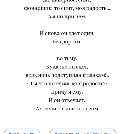
да, наверное, спит,
фонарщик-то спит, моя радость...
А я ни при чем.
И снова он едет один,
без дороги,
во тьму.
Куда же он едет,
ведь ночь подступила к глазам!..
- Ты что потерял, моя радость?-
кричу я ему.
И он отвечает:
- Ах, если б я знал это сам...
Все классики
Все стихи Булата Окуджавы