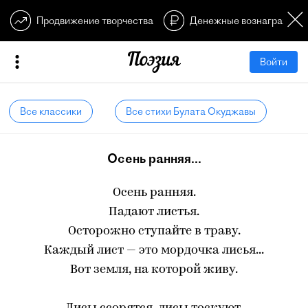
Продвижение творчества
Денежные вознагражден
Войти
Все классики
Все стихи Булата Окуджавы
Осень ранняя...
Осень ранняя.
Падают листья.
Осторожно ступайте в траву.
Каждый лист — это мордочка лисья...
Вот земля, на которой живу.