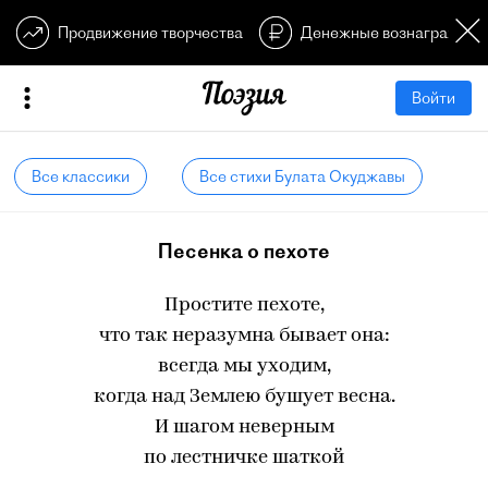
Продвижение творчества
Денежные вознагражден
Войти
Все классики
Все стихи Булата Окуджавы
Песенка о пехоте
Простите пехоте,
что так неразумна бывает она:
всегда мы уходим,
когда над Землею бушует весна.
И шагом неверным
по лестничке шаткой