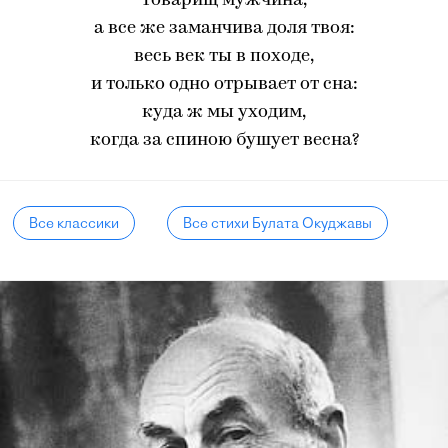
Товарищ мужчина,
а все же заманчива доля твоя:
весь век ты в походе,
и только одно отрывает от сна:
куда ж мы уходим,
когда за спиною бушует весна?
Все классики
Все стихи Булата Окуджавы