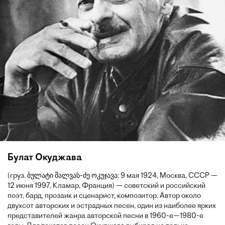
Булат Окуджава
(груз. ბულატი შალვას-ძე ოკუჯავა; 9 мая 1924, Москва, СССР —
12 июня 1997, Кламар, Франция) — советский и российский
поэт, бард, прозаик и сценарист, композитор. Автор около
двухсот авторских и эстрадных песен, один из наиболее ярких
представителей жанра авторской песни в 1960-е—1980-е