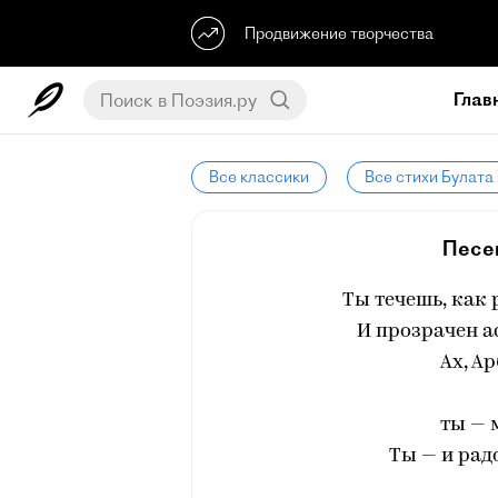
Продвижение творчества
Глав
Все классики
Все стихи Булат
Песе
Ты течешь, как 
И прозрачен ас
Ах, Ар
ты — 
Ты — и радо