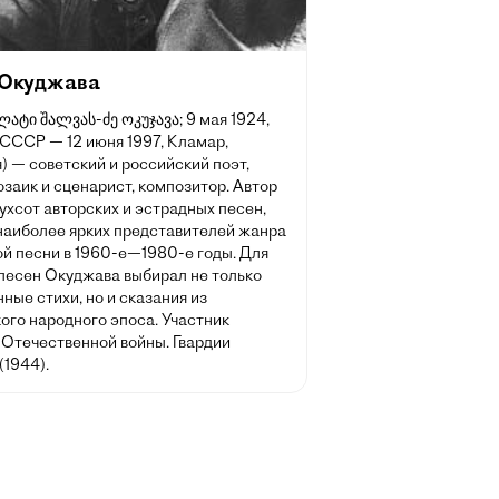
 Окуджава
ულატი შალვას-ძე ოკუჯავა; 9 мая 1924,
 СССР — 12 июня 1997, Кламар,
 — советский и российский поэт,
озаик и сценарист, композитор. Автор
ухсот авторских и эстрадных песен,
 наиболее ярких представителей жанра
ой песни в 1960-е—1980-е годы. Для
 песен Окуджава выбирал не только
ные стихи, но и сказания из
ого народного эпоса. Участник
 Отечественной войны. Гвардии
(1944).