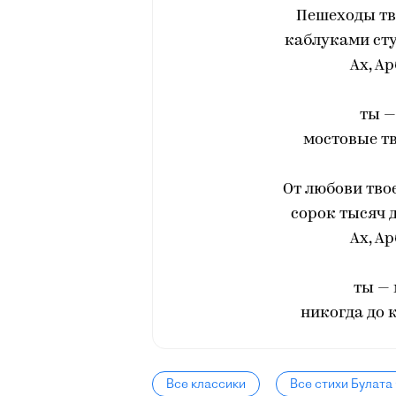
Пешеходы тв
каблуками сту
Ах, Ар
ты —
мостовые тв
От любови твое
сорок тысяч 
Ах, Ар
ты — 
никогда до 
Все классики
Все стихи Булат