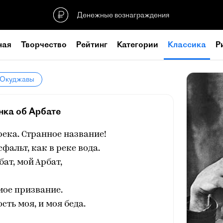
Денежные вознаграждения
ная
Творчество
Рейтинг
Категории
Классика
Р
а Окуджавы
нка об Арбате
река. Странное название!
фальт, как в реке вода.
бат, мой Арбат,
мое призвание.
сть моя, и моя беда.