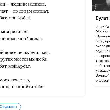
ои — люди невеликие,
чат — по делам спешат.
Булат
бат, мой Арбат,
(груз. ბ
Москва,
 моя религия,
Франция)
ои подо мной лежат.
бард, пр
около дв
один из
й вовсе не излечишься,
авторск
других мостовых любя.
текстов
собствен
бат, мой Арбат,
кавказск
Великой
мое отечество,
рядовой 
конца не пройти тебя.
а Окуджавы