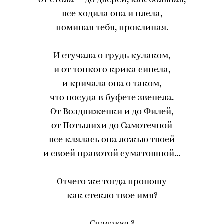
от стола — до дверей, как больная,
все ходила она и плела,
поминая тебя, проклиная.
И стучала о грудь кулаком,
и от тонкого крика синела,
и кричала она о таком,
что посуда в буфете звенела.
От Воздвиженки и до Филей,
от Потылихи до Самотечной
все клялась она ложью твоей
и своей правотой суматошной...
Отчего же тогда проношу
как стекло твое имя?