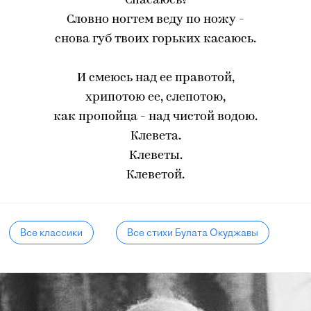
Спасаюсь?
Словно ногтем веду по ножу -
снова губ твоих горьких касаюсь.
И смеюсь над ее правотой,
хрипотою ее, слепотою,
как пропойца - над чистой водою.
Клевета.
Клеветы.
Клеветой.
Все классики
Все стихи Булата Окуджавы