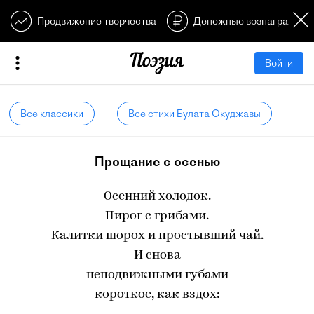
Продвижение творчества
Денежные вознагражден
Войти
Все классики
Все стихи Булата Окуджавы
Прощание с осенью
Осенний холодок.
Пирог с грибами.
Калитки шорох и простывший чай.
И снова
неподвижными губами
короткое, как вздох: