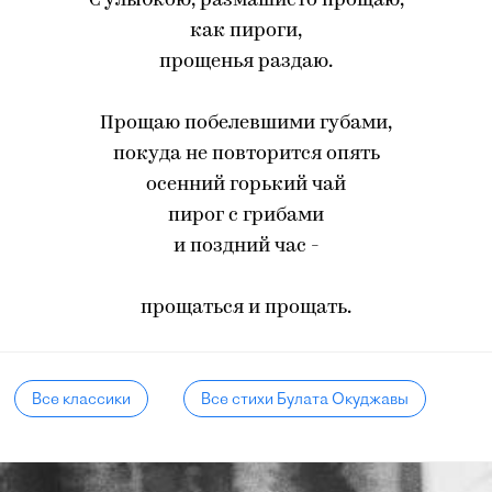
С улыбкою, размашисто прощаю,
как пироги,
прощенья раздаю.
Прощаю побелевшими губами,
покуда не повторится опять
осенний горький чай
пирог с грибами
и поздний час -
прощаться и прощать.
Все классики
Все стихи Булата Окуджавы