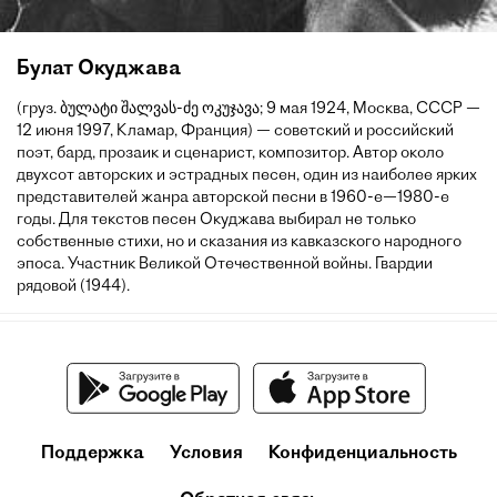
Булат Окуджава
(груз. ბულატი შალვას-ძე ოკუჯავა; 9 мая 1924, Москва, СССР —
12 июня 1997, Кламар, Франция) — советский и российский
поэт, бард, прозаик и сценарист, композитор. Автор около
двухсот авторских и эстрадных песен, один из наиболее ярких
представителей жанра авторской песни в 1960-е—1980-е
годы. Для текстов песен Окуджава выбирал не только
собственные стихи, но и сказания из кавказского народного
эпоса. Участник Великой Отечественной войны. Гвардии
рядовой (1944).
Поддержка
Условия
Конфиденциальность