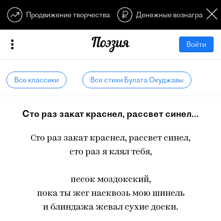
Продвижение творчества
Денежные вознагражден
Войти
Все классики
Все стихи Булата Окуджавы
Сто раз закат краснел, рассвет синел...
Сто раз закат краснел, рассвет синел,
сто раз я клял тебя,
песок моздокский,
пока ты жег насквозь мою шинель
и блиндажа жевал сухие доски.