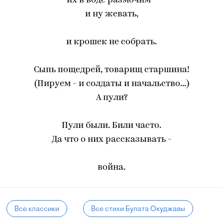
их в воде размочим -
и ну жевать,
и крошек не собрать.
Сыпь пощедрей, товарищ старшина!
(Пируем - и солдаты и начальство...)
А пули?
Пули были. Били часто.
Да что о них рассказывать -
война.
Все классики
Все стихи Булата Окуджавы