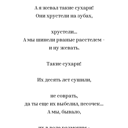
А я жевал такие сухари!
Они хрустели на зубах,
хрустели...
А мы шинели рваные расстелем -
и ну жевать.
Такие сухари!
Их десять лет сушили,
не соврать,
да ты еще их выбелил, песочек...
А мы, бывало,