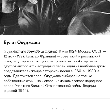
Булат Окуджава
(груз. ბულატი შალვას-ძე ოკუჯავა; 9 мая 1924, Москва, СССР —
12 июня 1997, Кламар, Франция) — советский и российский
поэт, бард, прозаик и сценарист, композитор. Автор около
двухсот авторских и эстрадных песен, один из наиболее ярких
представителей жанра авторской песни в 1960-е—1980-е
годы. Для текстов песен Окуджава выбирал не только
собственные стихи, но и сказания из кавказского народного
эпоса. Участник Великой Отечественной войны. Гвардии
рядовой (1944).