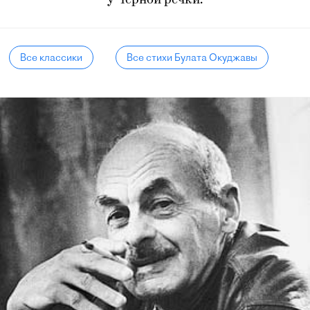
у Черной речки.
Все классики
Все стихи Булата Окуджавы