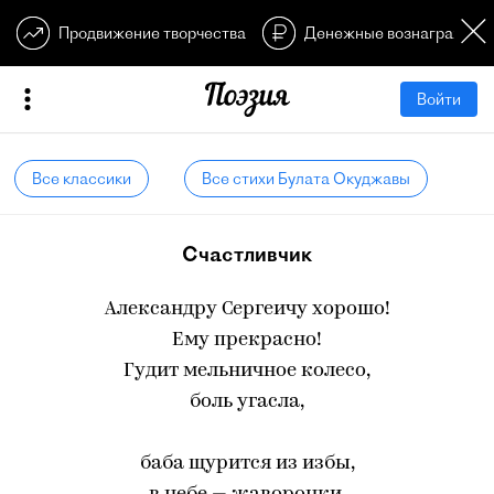
Продвижение творчества
Денежные вознагражден
Войти
Все классики
Все стихи Булата Окуджавы
Счастливчик
Александру Сергеичу хорошо!
Ему прекрасно!
Гудит мельничное колесо,
боль угасла,
баба щурится из избы,