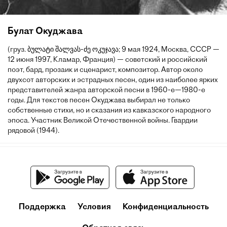
Булат Окуджава
(груз. ბულატი შალვას-ძე ოკუჯავა; 9 мая 1924, Москва, СССР —
12 июня 1997, Кламар, Франция) — советский и российский
поэт, бард, прозаик и сценарист, композитор. Автор около
двухсот авторских и эстрадных песен, один из наиболее ярких
представителей жанра авторской песни в 1960-е—1980-е
годы. Для текстов песен Окуджава выбирал не только
собственные стихи, но и сказания из кавказского народного
эпоса. Участник Великой Отечественной войны. Гвардии
рядовой (1944).
Поддержка
Условия
Конфиденциальность