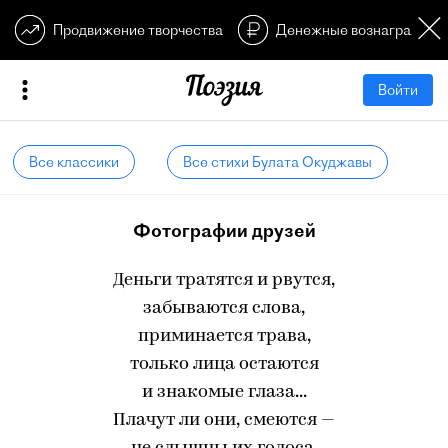
Продвижение творчества
Денежные вознагражден
Войти
Все классики
Все стихи Булата Окуджавы
Фотографии друзей
Деньги тратятся и рвутся,
забываются слова,
приминается трава,
только лица остаются
и знакомые глаза...
Плачут ли они, смеются —