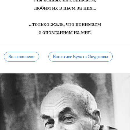
Мы живых их обнимаем,
любим их в пьем за них...
...только жаль, что понимаем
с опозданием на миг!
Все классики
Все стихи Булата Окуджавы