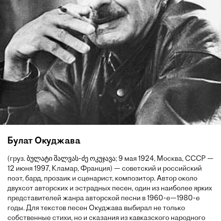
Булат Окуджава
(груз. ბულატი შალვას-ძე ოკუჯავა; 9 мая 1924, Москва, СССР —
12 июня 1997, Кламар, Франция) — советский и российский
поэт, бард, прозаик и сценарист, композитор. Автор около
двухсот авторских и эстрадных песен, один из наиболее ярких
представителей жанра авторской песни в 1960-е—1980-е
годы. Для текстов песен Окуджава выбирал не только
собственные стихи, но и сказания из кавказского народного