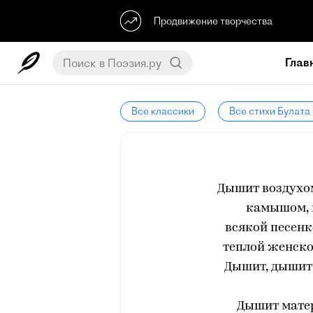
Продвижение творчества
Глав
Все классики
Все стихи Булат
Дышит воздухом
камышом, 
всякой песенк
теплой женско
Дышит, дышит 
Дышит матер