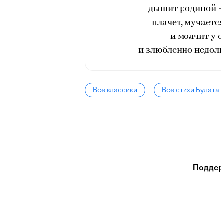
дышит родиной - 
плачет, мучаетс
и молчит у 
и влюбленно недолг
Все классики
Все стихи Булат
Подде