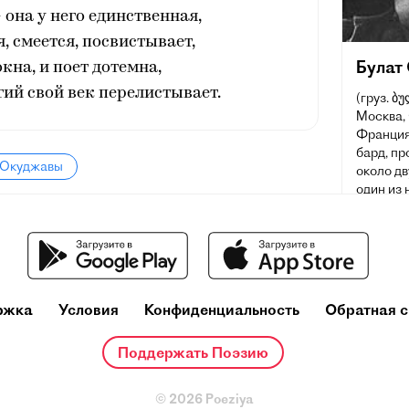
она у него единственная,
я, смеется, посвистывает,
Булат
окна, и поет дотемна,
ий свой век перелистывает.
(груз. ბ
Москва,
Франция)
бард, пр
а Окуджавы
около дв
один из
авторск
текстов
собствен
кавказск
Великой
рядовой 
ржка
Условия
Конфиденциальность
Обратная с
Поддержать Поэзию
© 2026 Poeziya