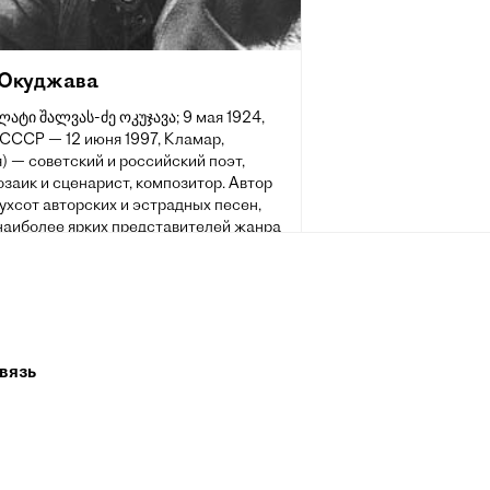
 Окуджава
ულატი შალვას-ძე ოკუჯავა; 9 мая 1924,
 СССР — 12 июня 1997, Кламар,
 — советский и российский поэт,
озаик и сценарист, композитор. Автор
ухсот авторских и эстрадных песен,
 наиболее ярких представителей жанра
ой песни в 1960-е—1980-е годы. Для
 песен Окуджава выбирал не только
ные стихи, но и сказания из
ого народного эпоса. Участник
 Отечественной войны. Гвардии
(1944).
вязь