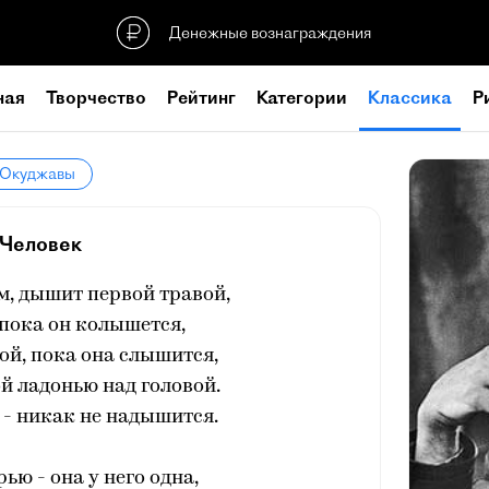
Денежные вознаграждения
ная
Творчество
Рейтинг
Категории
Классика
Р
а Окуджавы
Человек
, дышит первой травой,
пока он колышется,
ой, пока она слышится,
й ладонью над головой.
- никак не надышится.
ью - она у него одна,