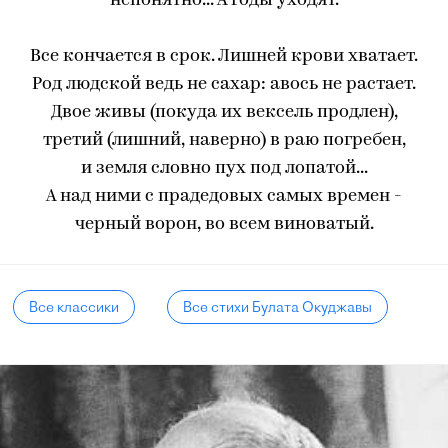
непонятно... А годы уходят.
Все кончается в срок. Лишней крови хватает.
Род людской ведь не сахар: авось не растает.
Двое живы (покуда их вексель продлен),
третий (лишний, наверно) в раю погребен,
и земля словно пух под лопатой...
А над ними с прадедовых самых времен -
черный ворон, во всем виноватый.
Все классики
Все стихи Булата Окуджавы