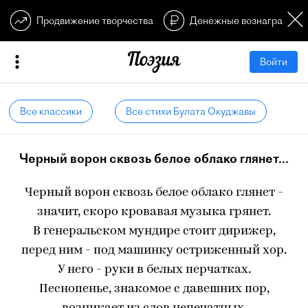
Продвижение творчества
Денежные вознагражден
Войти
Все классики
Все стихи Булата Окуджавы
Черный ворон сквозь белое облако глянет...
Черный ворон сквозь белое облако глянет -
значит, скоро кровавая музыка грянет.
В генеральском мундире стоит дирижер,
перед ним - под машинку остриженный хор.
У него - руки в белых перчатках.
Песнопенье, знакомое с давешних пор,