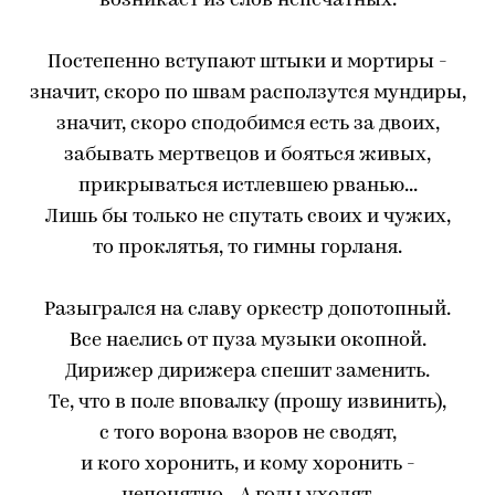
возникает из слов непечатных.
Постепенно вступают штыки и мортиры -
значит, скоро по швам расползутся мундиры,
значит, скоро сподобимся есть за двоих,
забывать мертвецов и бояться живых,
прикрываться истлевшею рванью...
Лишь бы только не спутать своих и чужих,
то проклятья, то гимны горланя.
Разыгрался на славу оркестр допотопный.
Все наелись от пуза музыки окопной.
Дирижер дирижера спешит заменить.
Те, что в поле вповалку (прошу извинить),
с того ворона взоров не сводят,
и кого хоронить, и кому хоронить -