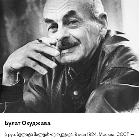
Булат Окуджава
(груз. ბულატი შალვას-ძე ოკუჯავა; 9 мая 1924, Москва, СССР —