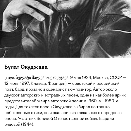
Булат Окуджава
(груз. ბულატი შალვას-ძე ოკუჯავა; 9 мая 1924, Москва, СССР —
12 июня 1997, Кламар, Франция) — советский и российский
поэт, бард, прозаик и сценарист, композитор. Автор около
двухсот авторских и эстрадных песен, один из наиболее ярких
представителей жанра авторской песни в 1960-е—1980-е
годы. Для текстов песен Окуджава выбирал не только
собственные стихи, но и сказания из кавказского народного
эпоса. Участник Великой Отечественной войны. Гвардии
рядовой (1944).