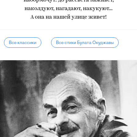
набормочут: до рассвета заживет,
наколдуют, нагадают, накукуют...
А она на нашей улице живет!
Все классики
Все стихи Булата Окуджавы