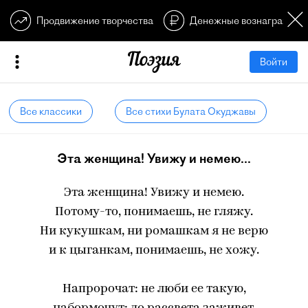
Продвижение творчества
Денежные вознагражден
Войти
Все классики
Все стихи Булата Окуджавы
Эта женщина! Увижу и немею...
Эта женщина! Увижу и немею.
Потому-то, понимаешь, не гляжу.
Ни кукушкам, ни ромашкам я не верю
и к цыганкам, понимаешь, не хожу.
Напророчат: не люби ее такую,