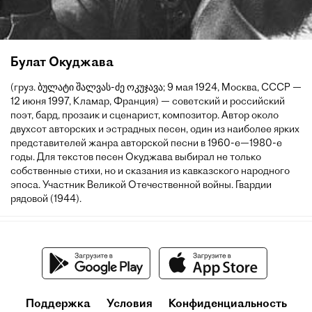
Булат Окуджава
(груз. ბულატი შალვას-ძე ოკუჯავა; 9 мая 1924, Москва, СССР —
12 июня 1997, Кламар, Франция) — советский и российский
поэт, бард, прозаик и сценарист, композитор. Автор около
двухсот авторских и эстрадных песен, один из наиболее ярких
представителей жанра авторской песни в 1960-е—1980-е
годы. Для текстов песен Окуджава выбирал не только
собственные стихи, но и сказания из кавказского народного
эпоса. Участник Великой Отечественной войны. Гвардии
рядовой (1944).
Поддержка
Условия
Конфиденциальность