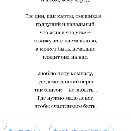
и в том, чему черед.
Где дни, как карты, смешивая —
грядущий и начальный,
что жив и что угас,—
я вижу, как насмешливо,
а может быть, печально
глядит она на нас.
Люблю я эту комнату,
где даже давний берег
так близок — не забыть...
Где нужно мало денег,
чтобы счастливым быть.
Все классики
Все стихи Булата Окуджавы