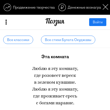
Продвижение творчества
Денежные вознагражден
Войти
Все классики
Все стихи Булата Окуджавы
Эта комната
Люблю я эту комнату,
где розовеет вереск
в зеленом кувшине.
Люблю я эту комнату,
где проживает ересь
с богами наравне.