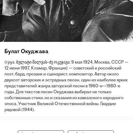
Булат Окуджава
(груз. ბულატი შალვას-ძე ოკუჯავა; 9 мая 1924, Москва, СССР —
12 июня 1997, Кламар, Франция) — советский и российский
поэт, бард, прозаик и сценарист, композитор. Автор около
двухсот авторских и эстрадных песен, один из наиболее ярких
представителей жанра авторской песни в 1960-е—1980-е
годы. Для текстов песен Окуджава выбирал не только
собственные стихи, но и сказания из кавказского народного
эпоса. Участник Великой Отечественной войны. Гвардии
рядовой (1944).