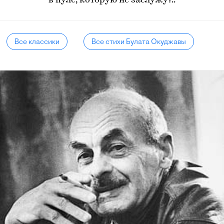
в пуле, которую не заслужу?..
Все классики
Все стихи Булата Окуджавы