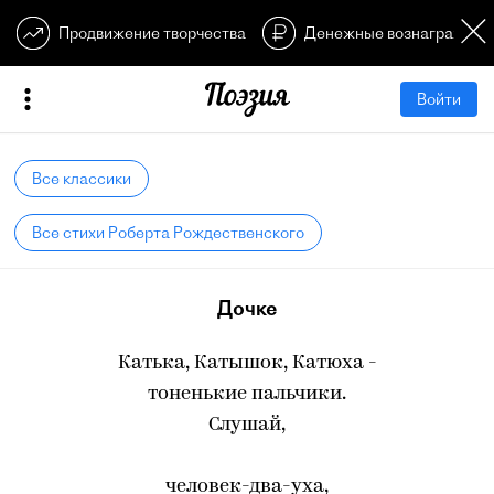
Продвижение творчества
Денежные вознагражден
Войти
Все классики
Все стихи Роберта Рождественского
Дочке
Катька, Катышок, Катюха -
тоненькие пальчики.
Слушай,
человек-два-уха,