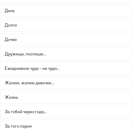
День
Долги
Дочке
Дружище, поспеши...
Ежедневное чудо - не чудо...
Жалею, жалею девочек...
Жизнь
За тобой через года...
За того парня