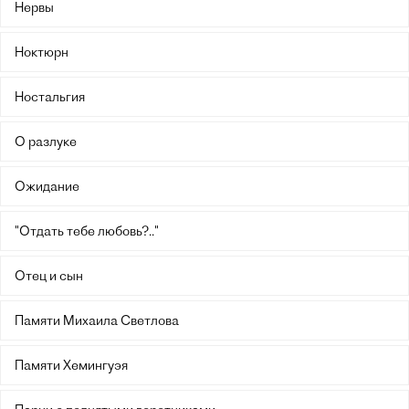
Нервы
Ноктюрн
Ностальгия
О разлуке
Ожидание
"Отдать тебе любовь?.."
Отец и сын
Памяти Михаила Светлова
Памяти Хемингуэя