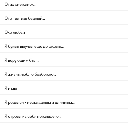
Этих снежинок...
Этот витязь бедный...
Эхо любви
Я буквы выучил еще до школы...
Я верующим был...
Я жизнь люблю безбожно...
Я и мы
Я родился - нескладным и длинным...
Я строил из себя пожившего...