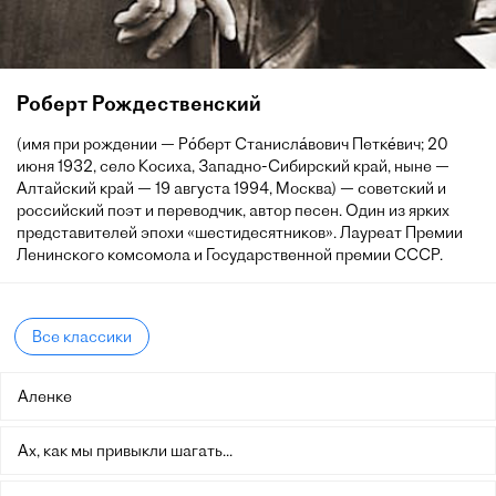
Роберт Рождественский
(имя при рождении — Ро́берт Станисла́вович Петке́вич; 20
июня 1932, село Косиха, Западно-Сибирский край, ныне —
Алтайский край — 19 августа 1994, Москва) — советский и
российский поэт и переводчик, автор песен. Один из ярких
представителей эпохи «шестидесятников». Лауреат Премии
Ленинского комсомола и Государственной премии СССР.
Все классики
Аленке
Ах, как мы привыкли шагать...