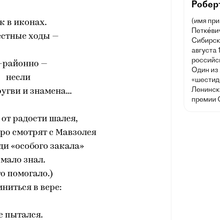
Робер
(имя при
к в иконах.
Петке́ви
естные ходы —
Сибирск
августа 
российск
-районно —
Один из
несли
«шестид
Ленинск
угви и знамена...
премии 
, от радости шалея,
дро смотрят с Мавзолея
ди «особого закала»
 мало знал.
то помогало.)
мниться в вере:
е пытался.