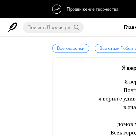
Продвижение творчества
Глав
Все классики
Все стихи Роберт
Я ве
Я в
Почт
я верил с уд
в сч
домов 
Весь горо