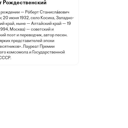
т Рождественский
 рождении — Ро́берт Станисла́вович
ч; 20 июня 1932, село Косиха, Западно-
ий край, ныне — Алтайский край — 19
1994, Москва) — советский и
ий поэт и переводчик, автор песен.
 ярких представителей эпохи
есятников». Лауреат Премии
ого комсомола и Государственной
СССР.