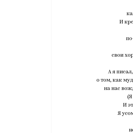
ка
И кр
по
свои хор
А я писал
о том, как му
на нас вож
(Я
И э
Я усо
н