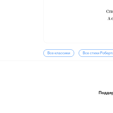
Ст
А 
Все классики
Все стихи Роберт
Подде