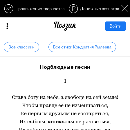
Продвижение творчества
Денежные вознагражден
Войти
Все классики
Все стихи Кондратия Рылеева
Подблюдные песни
1
Слава богу на небе, а свободе на сей земле!
Чтобы правде ее не измениваться,
Ее первым друзьям не состареться,
Их саблям, кинжалам не ржаветься,