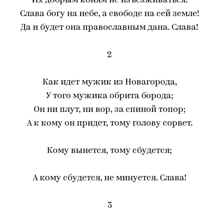
Их добрым коням не изъезживаться.
Слава богу на небе, а свободе на сей земле!
Да и будет она православным дана. Слава!
2
Как идет мужик из Новагорода,
У того мужика обрита борода;
Он ни плут, ни вор, за спиной топор;
А к кому он придет, тому голову сорвет.
Кому вынется, тому сбудется;
А кому сбудется, не минуется. Слава!
3