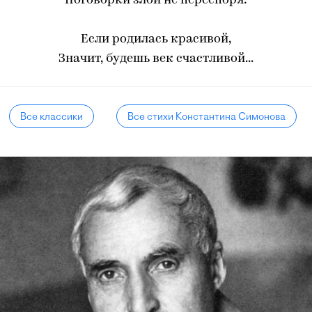
Поговорки злой не переспоря:
Если родилась красивой,
Значит, будешь век счастливой...
Все классики
Все стихи Константина Симонова