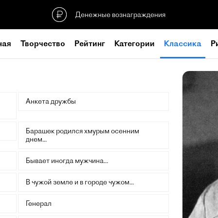
Денежные вознаграждения
ная
Творчество
Рейтинг
Категории
Классика
Р
Анкета дружбы
Барашек родился хмурым осенним
днем...
Бывает иногда мужчина...
В чужой земле и в городе чужом...
Генерал