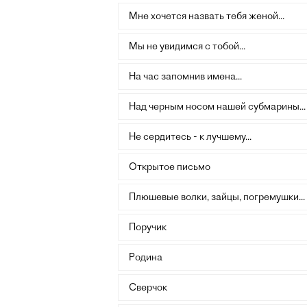
Мне хочется назвать тебя женой...
Мы не увидимся с тобой...
На час запомнив имена...
Над черным носом нашей субмарины...
Не сердитесь - к лучшему...
Открытое письмо
Плюшевые волки, зайцы, погремушки...
Поручик
Родина
Сверчок