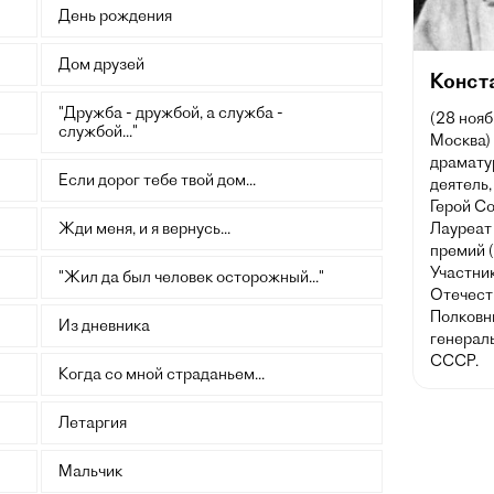
День рождения
Дом друзей
Конст
"Дружба - дружбой, а служба -
(28 нояб
службой..."
Москва) 
драмату
Если дорог тебе твой дом...
деятель,
Герой Со
Жди меня, и я вернусь...
Лауреат
премий (
Участник
"Жил да был человек осторожный..."
Отечест
Полковн
Из дневника
генерал
СССР.
Когда со мной страданьем...
Летаргия
Мальчик