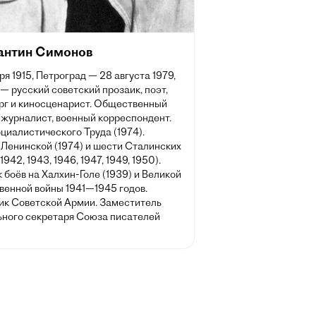
антин Симонов
ря 1915, Петроград — 28 августа 1979,
— русский советский прозаик, поэт,
рг и киносценарист. Общественный
 журналист, военный корреспондент.
циалистического Труда (1974).
 Ленинской (1974) и шести Сталинских
1942, 1943, 1946, 1947, 1949, 1950).
 боёв на Халхин-Голе (1939) и Великой
венной войны 1941—1945 годов.
ик Советской Армии. Заместитель
ьного секретаря Союза писателей