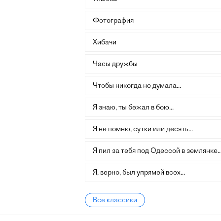
Фотография
Хибачи
Часы дружбы
Чтобы никогда не думала...
Я знаю, ты бежал в бою...
Я не помню, сутки или десять...
Я пил за тебя под Одессой в землянке..
Я, верно, был упрямей всех...
Все классики