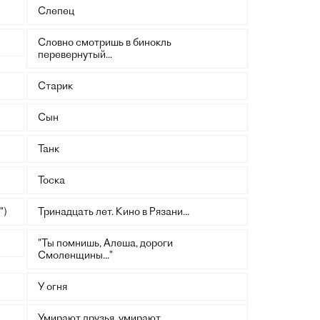
Слепец
Словно смотришь в бинокль
перевернутый...
Старик
Сын
Танк
Тоска
")
Тринадцать лет. Кино в Рязани...
"Ты помнишь, Алеша, дороги
Смоленщины..."
У огня
Умирают друзья, умирают......