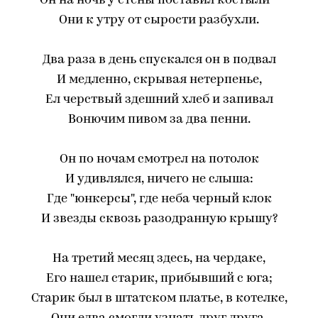
Он на ночь у стены поставил костыли -
Они к утру от сырости разбухли.
Два раза в день спускался он в подвал
И медленно, скрывая нетерпенье,
Ел черствый здешний хлеб и запивал
Вонючим пивом за два пенни.
Он по ночам смотрел на потолок
И удивлялся, ничего не слыша:
Где "юнкерсы", где неба черный клок
И звезды сквозь разодранную крышу?
На третий месяц здесь, на чердаке,
Его нашел старик, прибывший с юга;
Старик был в штатском платье, в котелке,