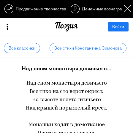
Продвижение творчества
Денежные вознагражден
Войти
Все классики
Все стихи Константина Симонова
Над сном монастыря девичьего...
Над сном монастыря девичьего
Все тихо на сто верст окрест.
На высоте полета птичьего
Над крышей порыжелый крест.
Монашки ходят в домотканое