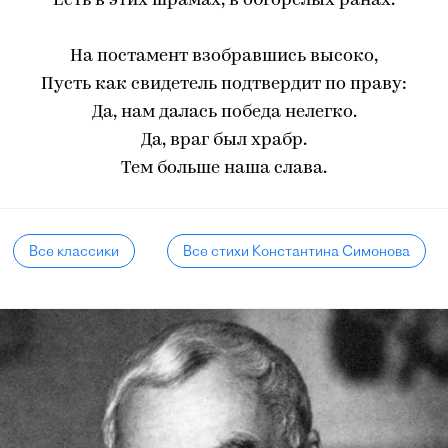
Есть в этих шрамах, в обгорелых ранах.
На постамент взобравшись высоко,
Пусть как свидетель подтвердит по праву:
Да, нам далась победа нелегко.
Да, враг был храбр.
Тем больше наша слава.
Все классики
Все стихи Константина Симонова