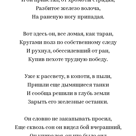
И он привстал, от хромоты страдая,
Разбитое железо волоча,
На раненую ногу припадая.
Вот здесь он, все ломая, как таран,
Кругами полз по собственному следу
И рухнул, обессилевший от ран,
Купив пехоте трудную победу.
Уже к рассвету, в копоти, в пыли,
Пришли еще дымящиеся танки
И сообща решили в глубь земли
Зарыть его железные останки.
Он словно не закапывать просил,
Еще сквозь сон он видел бой вчерашний,