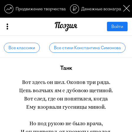
Продвижение творчества
Денежные вознагражден
Войти
Все классики
Все стихи Константина Симонова
Танк
Вот здесь он шел. Окопов три ряда.
Цепь волчьих ям с дубовою щетиной.
Вот след, где он попятился, когда
Ему взорвали гусеницы миной.
Но под рукою не было врача,