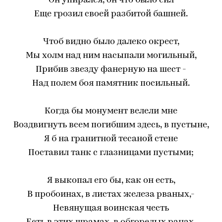
Он упирался, он что было сил
Еще грозил своей разбитой башней.
Чтоб видно было далеко окрест,
Мы холм над ним насыпали могильный,
Прибив звезду фанерную на шест -
Над полем боя памятник посильный.
Когда бы монумент велели мне
Воздвигнуть всем погибшим здесь, в пустыне,
Я б на гранитной тесаной стене
Поставил танк с глазницами пустыми;
Я выкопал его бы, как он есть,
В пробоинах, в листах железа рваных,-
Невянущая воинская честь