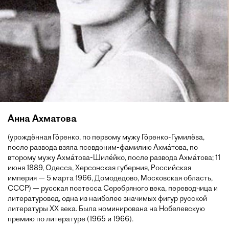
Анна Ахматова
(урождённая Го́ренко, по первому мужу Го́ренко-Гумилёва,
после развода взяла псевдоним-фамилию Ахма́това, по
второму мужу Ахма́това-Шиле́йко, после развода Ахма́това; 11
июня 1889, Одесса, Херсонская губерния, Российская
империя — 5 марта 1966, Домодедово, Московская область,
СССР) — русская поэтесса Серебряного века, переводчица и
литературовед, одна из наиболее значимых фигур русской
литературы XX века. Была номинирована на Нобелевскую
премию по литературе (1965 и 1966).