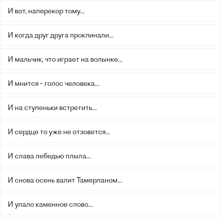
И вот, наперекор тому...
И когда друг друга проклинали...
И мальчик, что играет на волынке...
И мнится - голос человека...
И на ступеньки встретить...
И сердце то уже не отзовется...
И слава лебедью плыла...
И снова осень валит Тамерланом...
И упало каменное слово...