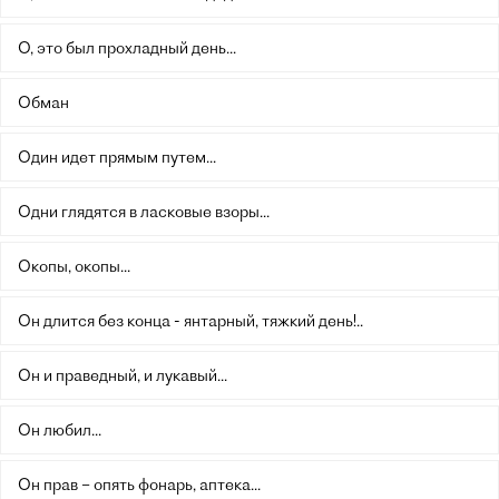
О, это был прохладный день...
Обман
Один идет прямым путем...
Одни глядятся в ласковые взоры...
Окопы, окопы...
Он длится без конца - янтарный, тяжкий день!..
Он и праведный, и лукавый...
Он любил...
Он прав – опять фонарь, аптека...