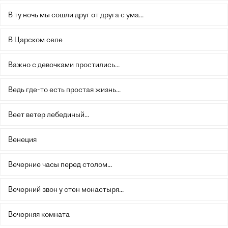
В ту ночь мы сошли друг от друга с ума...
В Царском селе
Важно с девочками простились...
Ведь где-то есть простая жизнь...
Веет ветер лебединый...
Венеция
Вечерние часы перед столом...
Вечерний звон у стен монастыря...
Вечерняя комната