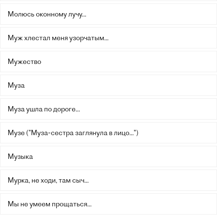
Молюсь оконному лучу...
Муж хлестал меня узорчатым...
Мужество
Муза
Муза ушла по дороге...
Музе ("Муза-сестра заглянула в лицо...")
Музыка
Мурка, не ходи, там сыч...
Мы не умеем прощаться...