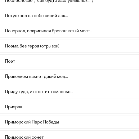
Послесловие ("Как будто заблудившись...")
Потускнел на небе синий лак...
Почернел, искривился бревенчатый мост...
Поэма без героя (отрывок)
Поэт
Привольем пахнет дикий мед...
Приду туда, и отлетит томленье...
Призрак
Приморский Парк Победы
Приморский сонет