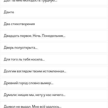
Дал Ты мне молодость трудную...
Данте
Два стихотворения
Двадцать первое. Ночь. Понедельник...
Дверь полуоткрыта...
Для того ль тебя носила...
Долгим взглядом твоим истомленная...
Древний город словно вымер...
Думали: нищие мы, нету у нас ничего...
Дьявол не выдал. Мне всё удалось...