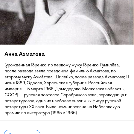
Анна Ахматова
(урождённая Го́ренко, по первому мужу Го́ренко-Гумилёва,
после развода взяла псевдоним-фамилию Ахма́това, по
второму мужу Ахма́това-Шиле́йко, после развода Ахма́това; 11
июня 1889, Одесса, Херсонская губерния, Российская
империя — 5 марта 1966, Домодедово, Московская область,
СССР) — русская поэтесса Серебряного века, переводчица и
литературовед, одна из наиболее значимых фигур русской
литературы XX века. Была номинирована на Нобелевскую
премию по литературе (1965 и 1966).