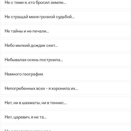
Не с теми я, кто бросил землю...
Не стращай меня грозной судьбой...
Не тайны и не печали...
Небо мелкий дождик сеет...
Небывалая осень построила...
Немного географии
Непогребенных всех - я хоронила их...
Нет, ни в шахматы, ни в теннис...
Нет, царевич, я не та...