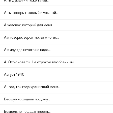
А ты думал - я тоже такая...
А ты теперь тяжелый и унылый...
А человек, который для меня...
А я говорю, вероятно, за многих...
А я иду, где ничего не надо...
А! Это снова ты. Не отроком влюбленным...
Август 1940
Ангел, три года хранивший меня...
Беcшумно ходили по дому...
Безвольно пощады просят...