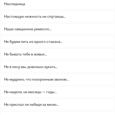
Наследница
Настоящую нежность не спутаешь...
Наше священное ремесло...
Не будем пить из одного стакана...
Не бывать тебе в живых...
Не в лесу мы, довольно аукать...
Не мудрено, что похоронным звоном...
Не недели, не месяцы — годы...
Не прислал ли лебедя за мною...