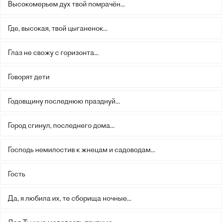
Высокомерьем дух твой помрачён...
Где, высокая, твой цыганенок...
Глаз не свожу с горизонта...
Говорят дети
Годовщину последнюю празднуй...
Город сгинул, последнего дома...
Господь немилостив к жнецам и садоводам...
Гость
Да, я любила их, те сборища ночные...