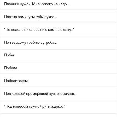
Пленник чужой! Мне чужого не надо...
Плотно сомкнуты губы сухие...
"По неделе ни слова ни с кем не скажу..."
По твердому гребню сугроба...
Побег
Победа
Победителям
Под крышей промерзшей пустого жилья...
"Под навесом темной риги жарко..."