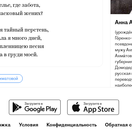
елье, где забота,
 ласковый жених?
Анна 
я тайный перстень,
(урождён
Го́ренко
а я много дней,
псевдон
пленницею песня
мужу Ахм
а в груди моей.
Ахма́тов
губерния
Домодед
русская 
Ахматовой
переводч
наиболе
XX века
премию п
ржка
Условия
Конфиденциальность
Обратная с