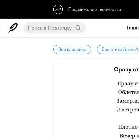
Продвижение творчества
Глав
Все классики
Все стихи Анны 
Сразу ст
Сразу с
Облетел
Замерла 
И встре
Плотно 
Вечер ч