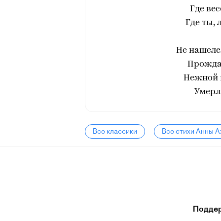
Где вес
Где ты,
Не нашелс
Прождал
Нежной 
Умерл
Все классики
Все стихи Анны 
Подде