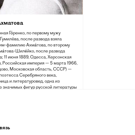
Ахматова
ная Го́ренко, по первому мужу
-Гумилёва, после развода взяла
им-фамилию Ахма́това, по второму
а́това-Шиле́йко, после развода
а; 11 июня 1889, Одесса, Херсонская
, Российская империя — 5 марта 1966,
ово, Московская область, СССР) —
поэтесса Серебряного века,
ица и литературовед, одна из
е значимых фигур русской литературы
. Была номинирована на Нобелевскую
о литературе (1965 и 1966).
вязь