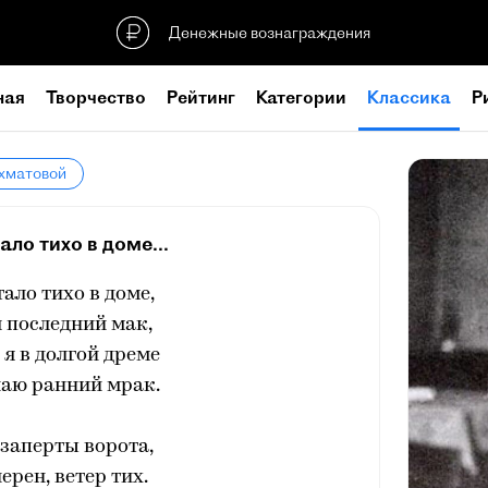
Денежные вознаграждения
ная
Творчество
Рейтинг
Категории
Классика
Р
Ахматовой
ало тихо в доме...
тало тихо в доме,
 последний мак,
я в долгой дреме
чаю ранний мрак.
заперты ворота,
ерен, ветер тих.