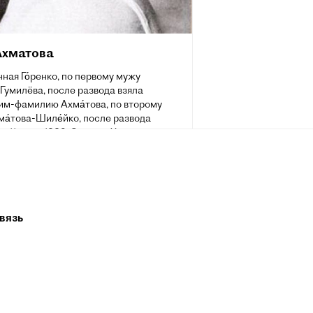
Ахматова
ная Го́ренко, по первому мужу
-Гумилёва, после развода взяла
им-фамилию Ахма́това, по второму
а́това-Шиле́йко, после развода
а; 11 июня 1889, Одесса, Херсонская
, Российская империя — 5 марта 1966,
ово, Московская область, СССР) —
поэтесса Серебряного века,
ица и литературовед, одна из
е значимых фигур русской литературы
. Была номинирована на Нобелевскую
вязь
о литературе (1965 и 1966).