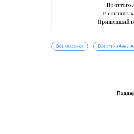
Не оттого 
И слышит, к
Пришедший го
Все классики
Все стихи Анны 
Подде