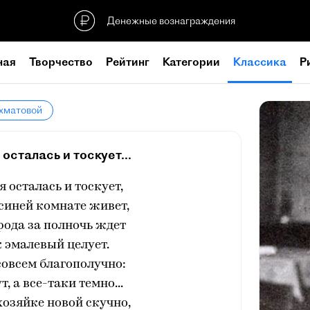
Денежные вознаграждения
ная
Творчество
Рейтинг
Категории
Классика
Р
Ахматовой
 осталась и тоскует...
я осталась и тоскует,
 синей комнате живет,
орода за полночь ждет
 эмалевый целует.
 совсем благополучно:
, а все-таки темно...
 хозяйке новой скучно,