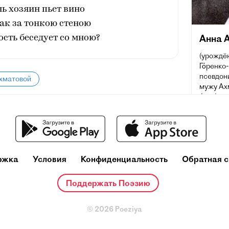
ль хозяин пьет вино
ак за тонкою стеною
Анна 
сть беседует со мною?
(урождён
Го́ренко
псевдон
Ахматовой
мужу Ахм
Ахма́тов
губерния
Домодед
русская 
переводч
наиболе
XX века
ржка
Условия
Конфиденциальность
Обратная с
премию п
Поддержать Поэзию
© 2026 Poeziya