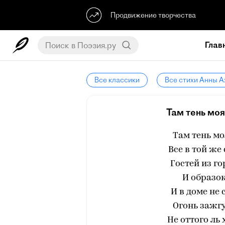
Продвижение творчества
Глав
Все классики
Все стихи Анны 
Там тень моя
Там тень мо
Все в той же
Гостей из г
И образок
И в доме не
Огонь зажгут
Не оттого ль