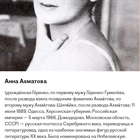
Анна Ахматова
(урождённая Го́ренко, по первому мужу Го́ренко-Гумилёва,
после развода взяла псевдоним-фамилию Ахма́това, по
второму мужу Ахма́това-Шиле́йко, после развода Ахма́това; 11
июня 1889, Одесса, Херсонская губерния, Российская
империя — 5 марта 1966, Домодедово, Московская область,
СССР) — русская поэтесса Серебряного века, переводчица и
литературовед, одна из наиболее значимых фигур русской
литературы XX века. Была номинирована на Нобелевскую