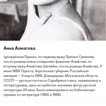
Анна Ахматова
(урождённая Го́ренко, по первому мужу Го́ренко-Гумилёва,
после развода взяла псевдоним-фамилию Ахма́това, по
второму мужу Ахма́това-Шиле́йко, после развода Ахма́това; 11
июня 1889, Одесса, Херсонская губерния, Российская
империя — 5 марта 1966, Домодедово, Московская область,
СССР) — русская поэтесса Серебряного века, переводчица и
литературовед, одна из наиболее значимых фигур русской
литературы XX века. Была номинирована на Нобелевскую
премию по литературе (1965 и 1966).