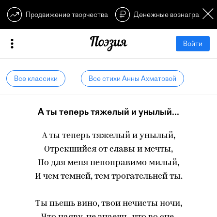
Продвижение творчества
Денежные вознагражден
Войти
Все классики
Все стихи Анны Ахматовой
А ты теперь тяжелый и унылый...
А ты теперь тяжелый и унылый,
Отрекшийся от славы и мечты,
Но для меня непоправимо милый,
И чем темней, тем трогательней ты.
Ты пьешь вино, твои нечисты ночи,