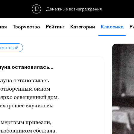
Денежные вознаграждения
ная
Творчество
Рейтинг
Категории
Классика
Р
Ахматовой
уна остановилась...
 луна остановилась
 отворенным окном
 ярко освещенный дом,
нехорошее случилось.
 мертвым привезли,
 любовником сбежала,