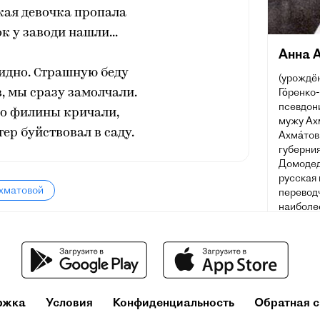
кая девочка пропала
 у заводи нашли...
Анна 
видно. Страшную беду
(урождён
Го́ренко
, мы сразу замолчали.
псевдон
о филины кричали,
мужу Ахм
ер буйствовал в саду.
Ахма́тов
губерния
Домодед
русская 
Ахматовой
переводч
наиболе
XX века
премию п
ржка
Условия
Конфиденциальность
Обратная с