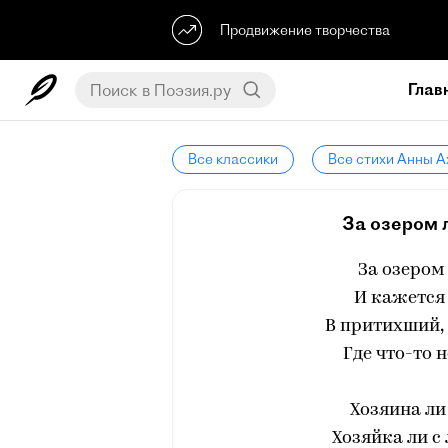
Продвижение творчества
Глав
Все классики
Все стихи Анны 
За озером л
За озером
И кажется
В притихший,
Где что-то 
Хозяина ли
Хозяйка ли с