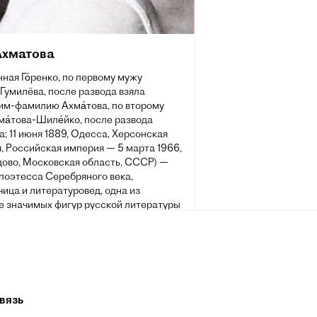
Ахматова
ная Го́ренко, по первому мужу
-Гумилёва, после развода взяла
им-фамилию Ахма́това, по второму
а́това-Шиле́йко, после развода
а; 11 июня 1889, Одесса, Херсонская
, Российская империя — 5 марта 1966,
ово, Московская область, СССР) —
поэтесса Серебряного века,
ица и литературовед, одна из
е значимых фигур русской литературы
. Была номинирована на Нобелевскую
о литературе (1965 и 1966).
вязь