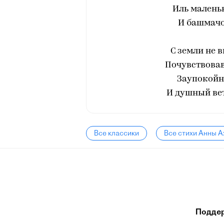
Иль малень
И башмачок
С земли не 
Почувствовав
Заупокойн
И душный вет
Все классики
Все стихи Анны 
Подде