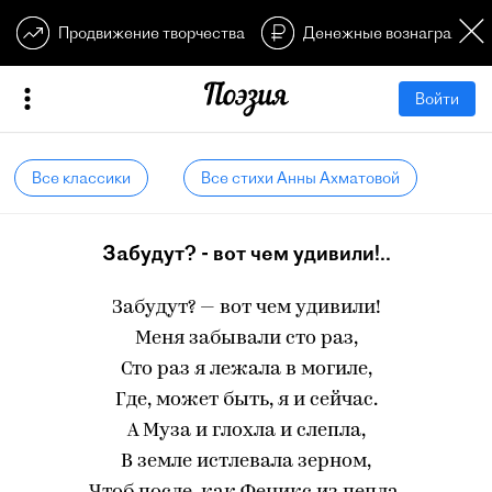
Продвижение творчества
Денежные вознагражден
Войти
Все классики
Все стихи Анны Ахматовой
Забудут? - вот чем удивили!..
Забудут? — вот чем удивили!
Меня забывали сто раз,
Сто раз я лежала в могиле,
Где, может быть, я и сейчас.
А Муза и глохла и слепла,
В земле истлевала зерном,