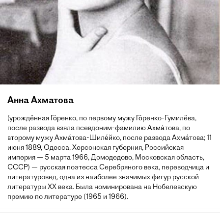
Анна Ахматова
(урождённая Го́ренко, по первому мужу Го́ренко-Гумилёва,
после развода взяла псевдоним-фамилию Ахма́това, по
второму мужу Ахма́това-Шиле́йко, после развода Ахма́това; 11
июня 1889, Одесса, Херсонская губерния, Российская
империя — 5 марта 1966, Домодедово, Московская область,
СССР) — русская поэтесса Серебряного века, переводчица и
литературовед, одна из наиболее значимых фигур русской
литературы XX века. Была номинирована на Нобелевскую
премию по литературе (1965 и 1966).