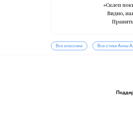
«Склеп пок
Видно, на
Править
Все классики
Все стихи Анны 
Подде