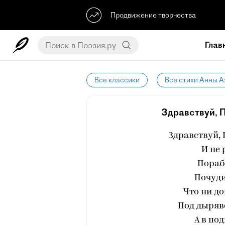
Продвижение творчества
Глав
Все классики
Все стихи Анны 
Здравствуй, П
Здравствуй, 
И не 
Пораб
Почуд
Что ни до
Под дыряв
А в по