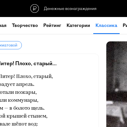
Денежные вознаграждения
ная
Творчество
Рейтинг
Категории
Классика
Р
Ахматовой
итер! Плохо, старый...
Питер! Плохо, старый,
радует апрель.
отали пожары,
или коммунары,
м — в болото щель.
ой крышей стынем,
двале шёпот вод: