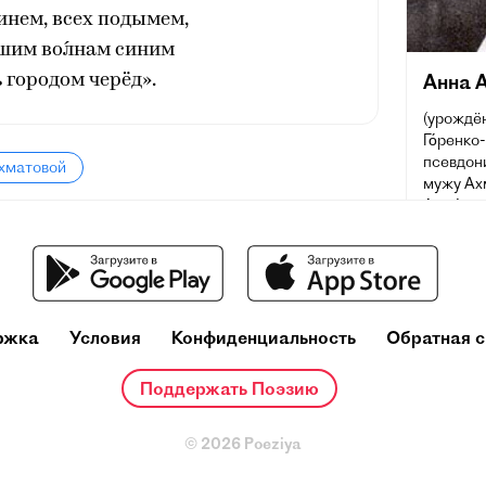
инем, всех подымем,
шим во́лнам синим
Анна 
 городом черёд».
(урождён
Го́ренко
псевдон
Ахматовой
мужу Ахм
Ахма́тов
губерния
Домодед
русская 
переводч
наиболе
XX века
ржка
Условия
Конфиденциальность
Обратная с
премию п
Поддержать Поэзию
© 2026 Poeziya