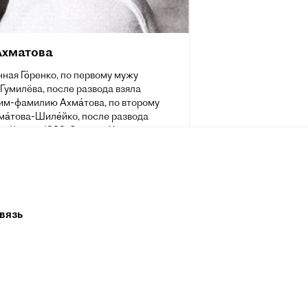
Ахматова
ная Го́ренко, по первому мужу
-Гумилёва, после развода взяла
им-фамилию Ахма́това, по второму
а́това-Шиле́йко, после развода
а; 11 июня 1889, Одесса, Херсонская
, Российская империя — 5 марта 1966,
ово, Московская область, СССР) —
поэтесса Серебряного века,
ица и литературовед, одна из
е значимых фигур русской литературы
. Была номинирована на Нобелевскую
вязь
о литературе (1965 и 1966).