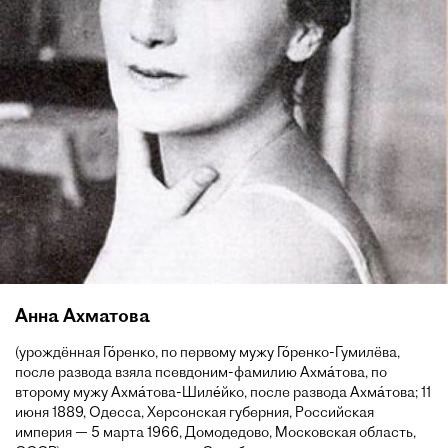
Анна Ахматова
(урождённая Го́ренко, по первому мужу Го́ренко-Гумилёва,
после развода взяла псевдоним-фамилию Ахма́това, по
второму мужу Ахма́това-Шиле́йко, после развода Ахма́това; 11
июня 1889, Одесса, Херсонская губерния, Российская
империя — 5 марта 1966, Домодедово, Московская область,