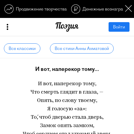
Продвижение творчества
Денежные вознагражден
Войти
Все классики
Все стихи Анны Ахматовой
И вот, наперекор тому...
И вот, наперекор тому,
Что смерть глядит в глаза, —
Опять, по слову твоему,
Я голосую «за»:
То́, чтоб дверью стала дверь,
Замок опять замком,