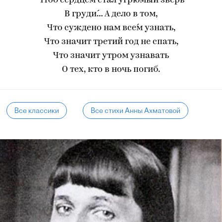
Чтоб сердцем стал угрюмый зверь
В груди́… А дело в том,
Что суждено нам все́м узнать,
Что значит третий год не спать,
Что значит утром узнавать
О тех, кто в ночь погиб.
Все классики
Все стихи Анны Ахматовой