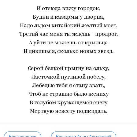
И отсюда вижу городок,
Будки и казармы у дворца,
Надо льдом китайский желтый мост.
Третий час меня ты ждешь - продрог,
А уйти не можешь от крыльца
И дивишься, сколько новых звезд.
Серой белкой прыгну на ольху,
Ласточкой пугливой побегу,
Лебедью тебя я стану звать,
Чтоб не страшно было жениху
В голубом кружащемся снегу
Мертвую невесту поджидать.
Все классики
Все стихи Анны Ахматовой