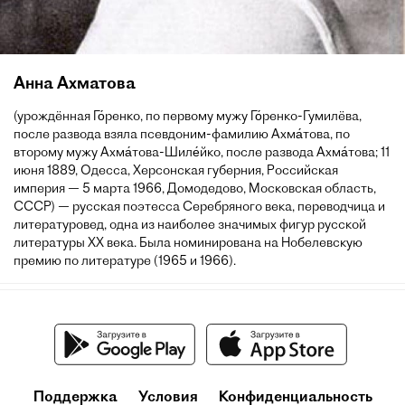
Анна Ахматова
(урождённая Го́ренко, по первому мужу Го́ренко-Гумилёва,
после развода взяла псевдоним-фамилию Ахма́това, по
второму мужу Ахма́това-Шиле́йко, после развода Ахма́това; 11
июня 1889, Одесса, Херсонская губерния, Российская
империя — 5 марта 1966, Домодедово, Московская область,
СССР) — русская поэтесса Серебряного века, переводчица и
литературовед, одна из наиболее значимых фигур русской
литературы XX века. Была номинирована на Нобелевскую
премию по литературе (1965 и 1966).
Поддержка
Условия
Конфиденциальность