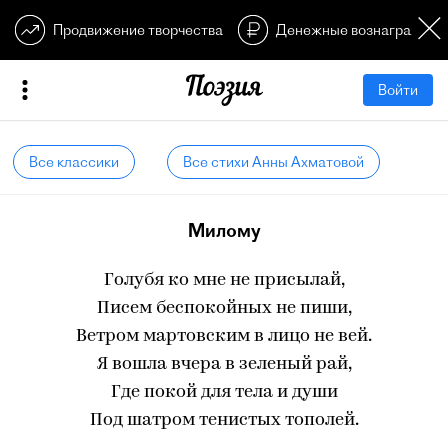
Продвижение творчества
Денежные вознагражден
Войти
Все классики
Все стихи Анны Ахматовой
Милому
Голубя ко мне не присылай,
Писем беспокойных не пиши,
Ветром мартовским в лицо не вей.
Я вошла вчера в зеленый рай,
Где покой для тела и души
Под шатром тенистых тополей.