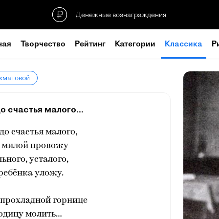
Денежные вознаграждения
ная
Творчество
Рейтинг
Категории
Классика
Р
Ахматовой
о счастья малого...
до счастья малого,
 милой провожу
льного, усталого,
ребёнка уложу.
 прохладной горнице
одицу молить…