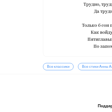
Трудно, труд
Да труд
Только б сон
Как войду
Пятиглавый
По запо
Все классики
Все стихи Анны 
Подде