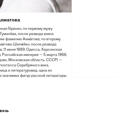
Ахматова
ная Го́ренко, по первому мужу
-Гумилёва, после развода взяла
им-фамилию Ахма́това, по второму
а́това-Шиле́йко, после развода
а; 11 июня 1889, Одесса, Херсонская
, Российская империя — 5 марта 1966,
ово, Московская область, СССР) —
поэтесса Серебряного века,
ица и литературовед, одна из
е значимых фигур русской литературы
. Была номинирована на Нобелевскую
о литературе (1965 и 1966).
вязь