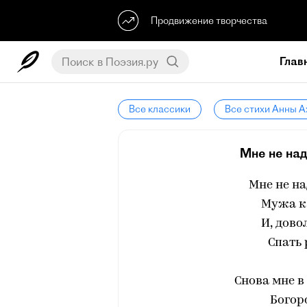
Продвижение творчества
Глав
Все классики
Все стихи Анны 
Мне не над
Мне не на
Мужа к
И, дово
Спать 
Снова мне в
Богор