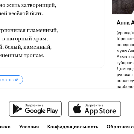
но жить затворницей,
ней весёлой быть.
Анна 
 приснился пламенный,
(урождён
Го́ренко
 в нагорный храм,
псевдон
, белый, каменный,
мужу Ахм
мненным тропам.
Ахма́тов
губерния
Домодед
русская 
Ахматовой
переводч
наиболе
XX века
премию п
ржка
Условия
Конфиденциальность
Обратная с