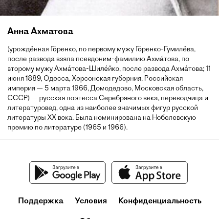
Анна Ахматова
(урождённая Го́ренко, по первому мужу Го́ренко-Гумилёва,
после развода взяла псевдоним-фамилию Ахма́това, по
второму мужу Ахма́това-Шиле́йко, после развода Ахма́това; 11
июня 1889, Одесса, Херсонская губерния, Российская
империя — 5 марта 1966, Домодедово, Московская область,
СССР) — русская поэтесса Серебряного века, переводчица и
литературовед, одна из наиболее значимых фигур русской
литературы XX века. Была номинирована на Нобелевскую
премию по литературе (1965 и 1966).
Поддержка
Условия
Конфиденциальность