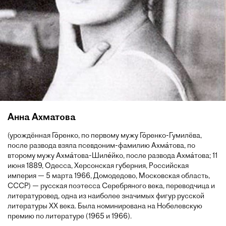
Анна Ахматова
(урождённая Го́ренко, по первому мужу Го́ренко-Гумилёва,
после развода взяла псевдоним-фамилию Ахма́това, по
второму мужу Ахма́това-Шиле́йко, после развода Ахма́това; 11
июня 1889, Одесса, Херсонская губерния, Российская
империя — 5 марта 1966, Домодедово, Московская область,
СССР) — русская поэтесса Серебряного века, переводчица и
литературовед, одна из наиболее значимых фигур русской
литературы XX века. Была номинирована на Нобелевскую
премию по литературе (1965 и 1966).