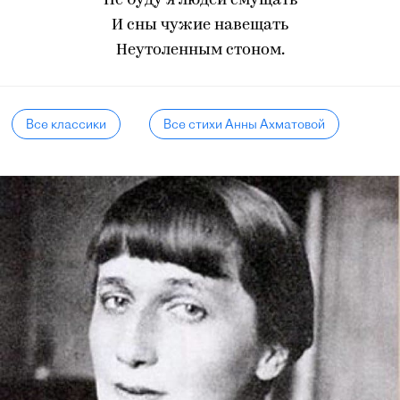
Не буду я людей смущать
И сны чужие навещать
Неутоленным стоном.
Все классики
Все стихи Анны Ахматовой