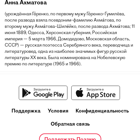
Анна Ахматова
(урождённая Го́ренко, по первому мужу Го́ренко-Гумилёва,
после развода взяла псевдоним-фамилию Ахма́това, по
второму мужу Ахма́това-Шиле́йко, после развода Ахма́това; 11
июня 1889, Одесса, Херсонская губерния, Российская
империя — 5 марта 1966, Домодедово, Московская область,
СССР) — русская поэтесса Серебряного века, переводчица и
литературовед, одна из наиболее значимых фигур русской
литературы XX века. Была номинирована на Нобелевскую
премию по литературе (1965 и 1966).
Поддержка
Условия
Конфиденциальность
Обратная связь
Поддержать Поэзию