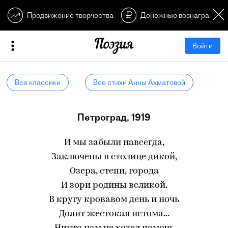
Продвижение творчества
Денежные вознагражден
Войти
Все классики
Все стихи Анны Ахматовой
Петроград, 1919
И мы забыли навсегда,
Заключены в столице дикой,
Озера, степи, города
И зори родины великой.
В кругу кровавом день и ночь
Долит жестокая истома...