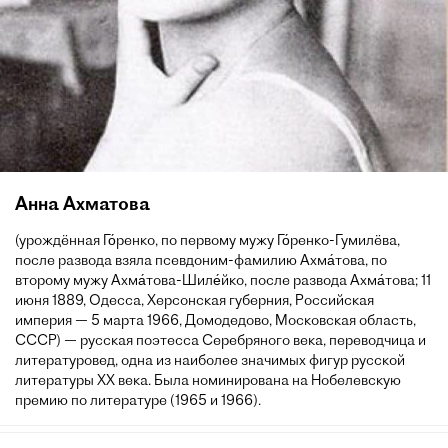
Анна Ахматова
(урождённая Го́ренко, по первому мужу Го́ренко-Гумилёва,
после развода взяла псевдоним-фамилию Ахма́това, по
второму мужу Ахма́това-Шиле́йко, после развода Ахма́това; 11
июня 1889, Одесса, Херсонская губерния, Российская
империя — 5 марта 1966, Домодедово, Московская область,
СССР) — русская поэтесса Серебряного века, переводчица и
литературовед, одна из наиболее значимых фигур русской
литературы XX века. Была номинирована на Нобелевскую
премию по литературе (1965 и 1966).