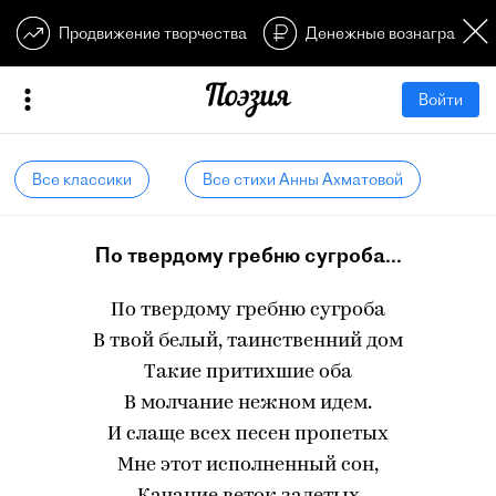
Продвижение творчества
Денежные вознагражден
Войти
Все классики
Все стихи Анны Ахматовой
По твердому гребню сугроба...
Пo твердому гребню сугроба
В твой белый, таинственний дом
Такие притихшие оба
В молчание нежном идем.
И слаще всех песен пропетых
Мне этот исполненный сон,