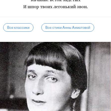
Качание веток задетых
И шпор твоих легонький звон.
Все классики
Все стихи Анны Ахматовой