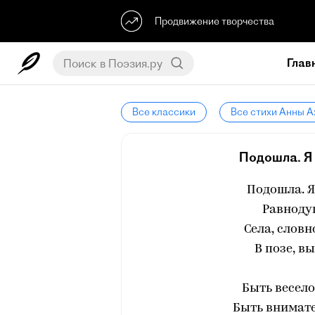
Продвижение творчества
Глав
Все классики
Все стихи Анны 
Подошла. Я 
Подошла. Я
Равнодуш
Села, слов
В позе, в
Быть весело
Быть внимате