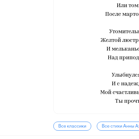
Или том
После марто
Утомительн
Желтой люстр
И мелькань
Над припод
Улыбнулся
И с надежд
Мой счастливы
Ты прочт
Все классики
Все стихи Анны 