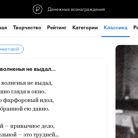
Денежные вознаграждения
ная
Творчество
Рейтинг
Категории
Классика
Р
Ахматовой
волненья не выдал...
 волненья не выдал,
но глядя в окно.
но фарфоровый идол,
ыбранной ею давно.
й — привычное дело,
льной — это трудней...