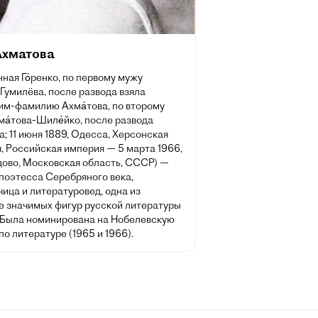
Ахматова
ная Го́ренко, по первому мужу
-Гумилёва, после развода взяла
им-фамилию Ахма́това, по второму
а́това-Шиле́йко, после развода
а; 11 июня 1889, Одесса, Херсонская
, Российская империя — 5 марта 1966,
ово, Московская область, СССР) —
поэтесса Серебряного века,
ица и литературовед, одна из
е значимых фигур русской литературы
. Была номинирована на Нобелевскую
о литературе (1965 и 1966).