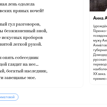
ная лень одолела
вских пряных ночей?
Анна 
ый гул разговоров,
(урождён
Го́ренко
ы безжизненный зной,
псевдон
е искусных проборов
мужу Ахм
нятой легкой рукой.
Ахма́тов
губерния
Домодед
 опять собеседник
русская 
переводч
ой глядит на нее...
наиболе
й, богатый наследник,
XX века
и завещанье мое.
премию п
Ахматовой