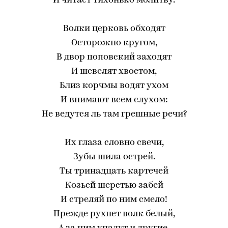
И читает тихонько молитву.
Волки церковь обходят
Осторожно кругом,
В двор поповский заходят
И шевелят хвостом,
Близ корчмы водят ухом
И внимают всем слухом:
Не ведутся ль там грешные речи?
Их глаза словно свечи,
Зубы шила острей.
Ты тринадцать картечей
Козьей шерстью забей
И стреляй по ним смело!
Прежде рухнет волк белый,