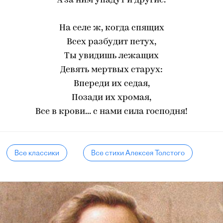
А за ним упадут и другие.
На селе ж, когда спящих
Всех разбудит петух,
Ты увидишь лежащих
Девять мертвых старух:
Впереди их седая,
Позади их хромая,
Все в крови... с нами сила господня!
Все классики
Все стихи Алексея Толстого