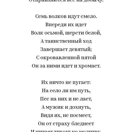
Отправляются все на добычу.
Семь волков идут смело.
Впереди их идет
Волк осьмой, шерсти белой,
А таинственный ход
Завершает девятый;
С окровавленной пятой
Он за ними идет и хромает.
Их ничто не пугает:
На село ли им путь,
Пес на них и не лает,
А мужик и дохнуть,
Видя их, не посмеет,
Он от страху бледнеет