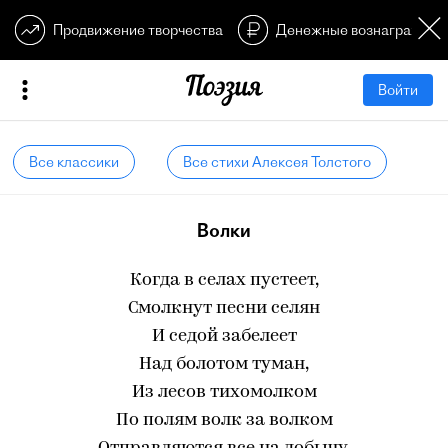
Продвижение творчества
Денежные вознагражден
Войти
Все классики
Все стихи Алексея Толстого
Волки
Когда в селах пустеет,
Смолкнут песни селян
И седой забелеет
Над болотом туман,
Из лесов тихомолком
По полям волк за волком