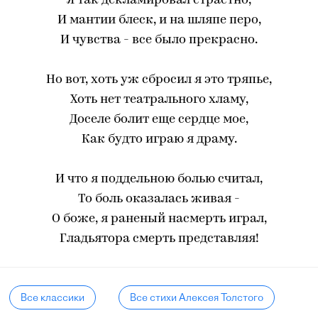
Я так декламировал страстно,
И мантии блеск, и на шляпе перо,
И чувства - все было прекрасно.
Но вот, хоть уж сбросил я это тряпье,
Хоть нет театрального хламу,
Доселе болит еще сердце мое,
Как будто играю я драму.
И что я поддельною болью считал,
То боль оказалась живая -
О боже, я раненый насмерть играл,
Гладьятора смерть представляя!
Все классики
Все стихи Алексея Толстого