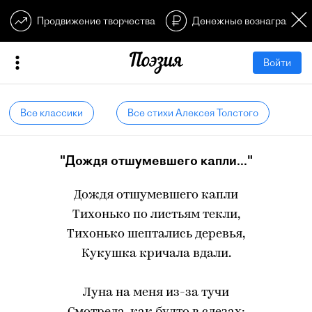
Продвижение творчества
Денежные вознагражден
Войти
Все классики
Все стихи Алексея Толстого
"Дождя отшумевшего капли..."
Дождя отшумевшего капли
Тихонько по листьям текли,
Тихонько шептались деревья,
Кукушка кричала вдали.
Луна на меня из-за тучи