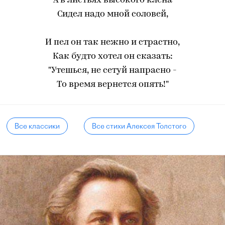
А в листьях высокого клена
Сидел надо мной соловей,
И пел он так нежно и страстно,
Как будто хотел он сказать:
"Утешься, не сетуй напрасно -
То время вернется опять!"
Все классики
Все стихи Алексея Толстого